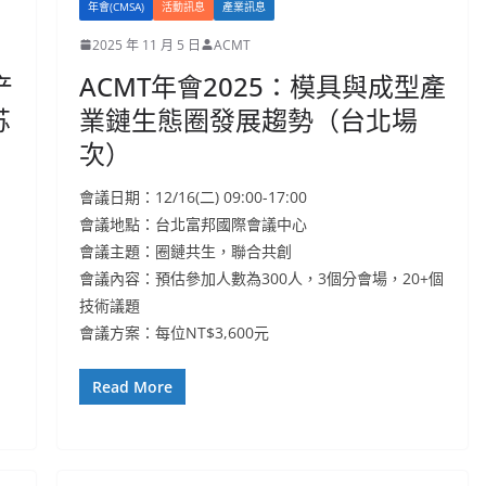
年會(CMSA)
活動訊息
產業訊息
2025 年 11 月 5 日
ACMT
产
ACMT年會2025：模具與成型產
苏
業鏈生態圈發展趨勢（台北場
次）
會議日期：12/16(二) 09:00-17:00
會議地點：台北富邦國際會議中心
會議主題：圈鏈共生，聯合共創
會議內容：預估參加人數為300人，3個分會場，20+個
技術議題
會議方案：每位NT$3,600元
Read More