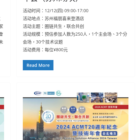
活动时间：12/12(四) 09:00-17:00
位
活动地点：苏州福朋喜来登酒店
家
活动主题：圈链共生，联合共创
會
活动规模：预估参加人数为250人，1个主会场、3个分
未
会场，30个技术议题
活动费用：每位¥800元
Read More