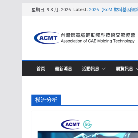
Skip
Latest:
2026【KoM 塑料基因
星期日, 9 8 月, 2026
to
【培訓課程】【ACMT 
週期的財務利潤控管系統
content
解密 AIoM 模塑智造！
場
ACMT打造「Smart Mo
2026【QoM 射出成型
首頁
最新消息
活動訊息
展覽訊息
模流分析