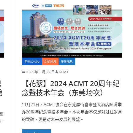
年會(CMSA)
活動訊息
產業訊息
2025 年 1 月 22 日
ACMT
纪
【花絮】2024 ACMT 20周年纪
第
念暨技术年会（东莞场次）
11月21日，ACMT协会在东莞厚街喜来登大酒店圆满举
办20周年纪念暨技术年会。本次年会不仅是对过往岁月
塑
的致敬，更是对未来发展的展望。
T