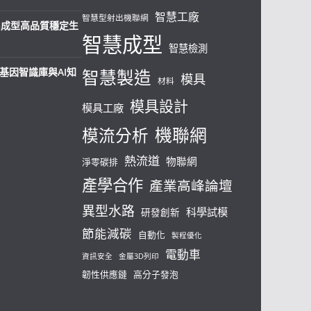
智慧工廠
智慧型射出機聯網
射出成型高品質穩定生
智慧成型
智慧檢測
料基因智識庫與AI知
智慧製造
模具
材料
模具設計
模具工廠
機聯網
模流分析
熱流道
物聯網
淨零碳排
產學合作
產業高峰論壇
異型水路
科學試模
研發創新
節能減碳
自動化
製程優化
電動車
資訊安全
金屬3D列印
韌性供應鏈
高分子發泡