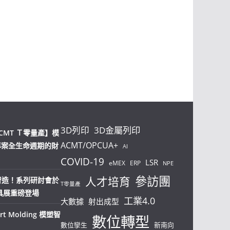
3D列印
3D金屬列印
CMT Ｔ零量產】模
ACMT/OPCUA+
專案全生命週期的財
AI
COVID-19
LSR
eMEX
ERP
NPE
參訪團
人才培育
塑智造！系列研討會於
T零量產
模具展重磅登場
工業4.0
大數據
射出成型
t Molding 模塑智
數位轉型
數位孿生
新南向