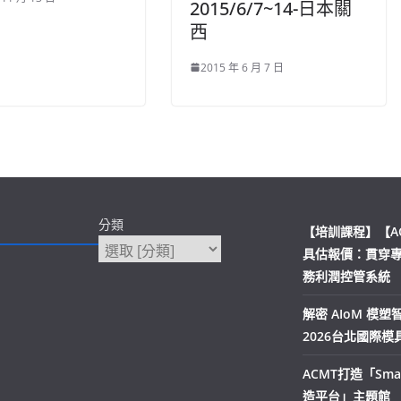
2015/6/7~14-日本關
西
2015 年 6 月 7 日
分類
【培訓課程】【A
具估報價：貫穿
務利潤控管系統
解密 AIoM 模
2026台北國際
ACMT打造「Smar
造平台」主題館