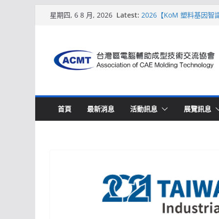
Skip
Latest:
2026【KoM 塑料基因
星期四, 6 8 月, 2026
to
【培訓課程】【ACMT 
週期的財務利潤控管系統
content
解密 AIoM 模塑智造！
場
ACMT打造「Smart Mo
2026【QoM 射出成型
首頁
最新消息
活動訊息
展覽訊息