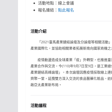
活動地點：線上會議
報名連結：
點此報名
活動介紹
「2021臺馬產業鏈結論壇及分論壇等相關活動」
產業國際化，並協助相關業者拓展新南向國家商機之
疫情動盪造成全球產業「疫」外轉型，也推進臺灣
產業合作與交流，今(110)年9月7日至9日，是工業
產業鏈結高峰論壇」，本次論壇因應疫情採取線上連
齊聚一堂，延攬雙方深入交流的食品醫藥化粧品、紡
啟亞太產業新布局。
活動議程