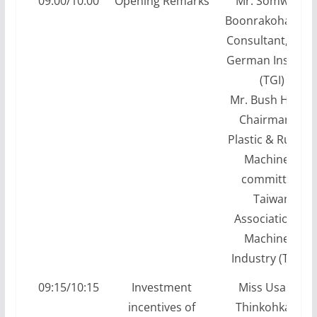
09:00/10:00
Opening Remarks
Mr. Somwang
Boonrakoharoen
Consultant, Thai
German Institut
(TGI)
Mr. Bush Hsieh,
Chairman of
Plastic & Rubber
Machinery
committee,
Taiwan
Association of
Machinery
Industry (TAMI)
09:15/10:15
Investment
Miss Usanee
incentives of
Thinkohkaew,