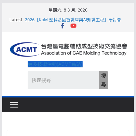
Skip
星期六, 8 8 月, 2026
to
Latest:
2026【KoM 塑料基因智識庫與AI知識工程】研討會
content
【培訓課程】【ACMT Ｔ零量產】模具估報價：貫穿
專案全生命週期的財務利潤控管系統
解密 AIoM 模塑智造！系列研討會於2026台北國際模
具展重磅登場
ACMT打造「Smart Molding 模塑智造平台」主題館
2026【QoM 射出成型高品質穩定生產】研討會
更多技術活動(ACMT舊站)
搜
尋