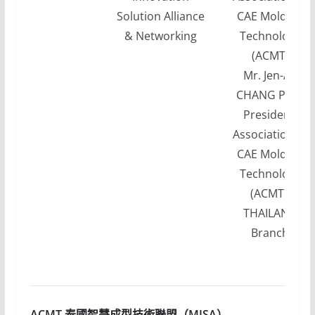
Solution Alliance
CAE Molding
& Networking
Technology
(ACMT)
Mr. Jen-An
CHANG PhD,
President,
Association of
CAE Molding
Technology
(ACMT),
THAILAND
Branch
ACMT 泰國智慧成型技術聯盟（MISA）