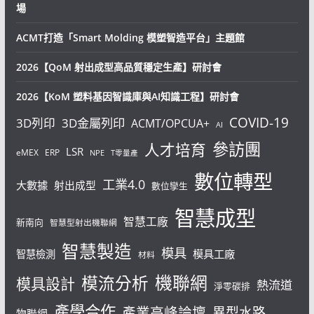
場
ACMT打造「Smart Molding 模塑智造平台」主題館
2026【QoM 射出成型高品質穩定生產】研討會
2026【KoM 塑料基因智識庫與AI知識工程】研討會
COVID-19
3D列印
3D金屬列印
ACMT/OPCUA+
AI
參訪團
人才培育
LSR
eMEX
ERP
NPE
T零量產
數位轉型
工業4.0
大數據
射出成型
數位孿生
智慧成型
智慧工廠
新南向
智慧型射出機聯網
智慧製造
模具
模具工廠
智慧檢測
材料
機聯網
模流分析
模具設計
熱流道
淨零碳排
產學合作
產業高峰論壇
異型水路
物聯網