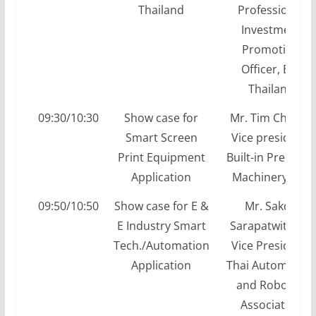
Thailand
Professional
Investment
Promotion
Officer, BOI
Thailand
09:30/10:30
Show case for
Mr. Tim Chiang,
Smart Screen
Vice president,
Print Equipment
Built-in Precision
Application
Machinery Co.,
09:50/10:50
Show case for E &
Mr. Sakda
E Industry Smart
Sarapatwittaya,
Tech./Automation
Vice President,
Application
Thai Automation
and Robotics
Association