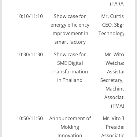
(TARA)
10:10/11:10
Show case for
Mr. Curtis Wu,
energy efficiency
CEO, 3Egreen
improvement in
Technology, INC.
smart factory
10:30/11:30
Show case for
Mr. Witoon
SME Digital
Wetchasit,
Transformation
Assistant
in Thailand
Secretary, Thai
Machinery
Association
(TMA)
10:50/11:50
Announcement of
Mr. Vito Tsai,
Molding
President,
Innovation
Association of