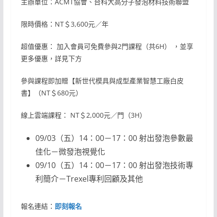
主辦單位：ACMT協會、台科大高分子發泡材料技術聯盟
限時價格：NT＄3,600元／年
超值優惠： 加入會員可免費參與2門課程（共6H） ，並享
更多優惠，詳見下方
參與課程即加贈【新世代模具與成型產業智慧工廠白皮
書】（NT＄680元）
線上雲端課程： NT＄2,000元／門（3H）
09/03（五）14：00－17：00 射出發泡參數最
佳化－微發泡視覺化
09/10（五）14：00－17：00 射出發泡技術專
利簡介－Trexel專利回顧及其他
報名連結：
即刻報名