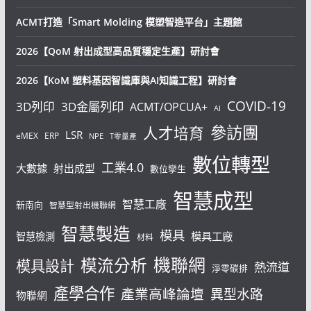
ACMT打造「Smart Molding 模塑智造平台」主題館
2026【QoM 射出成型高品質穩定生產】研討會
2026【KoM 塑料基因智識庫與AI知識工程】研討會
COVID-19
3D列印
3D金屬列印
ACMT/OPCUA+
AI
參訪團
人才培育
LSR
eMEX
ERP
NPE
T零量產
數位轉型
工業4.0
大數據
射出成型
數位孿生
智慧成型
智慧工廠
新南向
智慧型射出機聯網
智慧製造
模具
模具工廠
智慧檢測
材料
機聯網
模流分析
模具設計
熱流道
淨零碳排
產學合作
產業高峰論壇
異型水路
物聯網