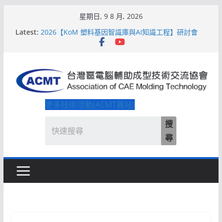
Skip
星期日, 9 8 月, 2026
to
Latest:
2026【KoM 塑料基因智識庫與AI知識工程】研討會
content
【培訓課程】【ACMT Ｔ零量產】模具估報價：貫穿
專案全生命週期的財務利潤控管系統
解密 AIoM 模塑智造！系列研討會於2026台北國際模
具展重磅登場
ACMT打造「Smart Molding 模塑智造平台」主題館
2026【QoM 射出成型高品質穩定生產】研討會
更多技術活動(ACMT舊站)
搜
尋