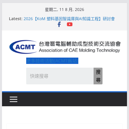
Skip
星期二, 11 8 月, 2026
to
Latest:
2026【KoM 塑料基因智識庫與AI知識工程】研討會
content
【培訓課程】【ACMT Ｔ零量產】模具估報價：貫穿
專案全生命週期的財務利潤控管系統
解密 AIoM 模塑智造！系列研討會於2026台北國際模
具展重磅登場
ACMT打造「Smart Molding 模塑智造平台」主題館
2026【QoM 射出成型高品質穩定生產】研討會
更多技術活動(ACMT舊站)
搜
尋