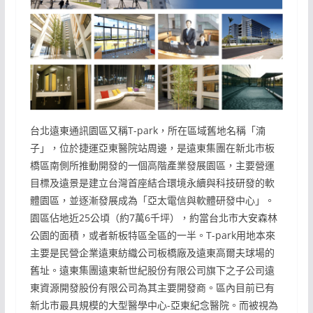
台北遠東通訊園區又稱T-park，所在區域舊地名稱「湳
子」，位於捷運亞東醫院站周邊，是遠東集團在新北市板
橋區南側所推動開發的一個高階產業發展園區，主要營運
目標及遠景是建立台灣首座結合環境永續與科技研發的軟
體園區，並逐漸發展成為「亞太電信與軟體研發中心」。
園區佔地近25公頃（約7萬6千坪），約當台北市大安森林
公園的面積，或者新板特區全區的一半。T-park用地本來
主要是民營企業遠東紡織公司板橋廠及遠東高爾夫球場的
舊址。遠東集團遠東新世紀股份有限公司旗下之子公司遠
東資源開發股份有限公司為其主要開發商。區內目前已有
新北市最具規模的大型醫學中心-亞東紀念醫院。而被視為