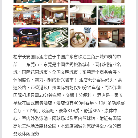
柏宁长安国际酒店位于中国广东省珠江三角洲城市群的中
部——东莞市。东莞是中国优秀旅游城市、现代制造业名
城、国际花园城市、全国文明城市；东莞是个商务会展、
休闲度假、魅力四射的新兴城市！ 酒店毗邻客运码头、高
速公路，距香港及广州国际机场仅90分钟车程，而距深圳
国际机场只需20分钟车程，交通十分便利。 酒店是一家五
星级花园式商务酒店。酒店设有400间客房、10间多功能宴
会厅、7个餐厅及酒吧、豪华KTV房、舒适SPA、康体中
心、室内外游泳池、网球场以及室内篮球馆。附近有国际
高尔夫球场及森林公园。本酒店竭诚为您提供全方位的商
务及休闲服务