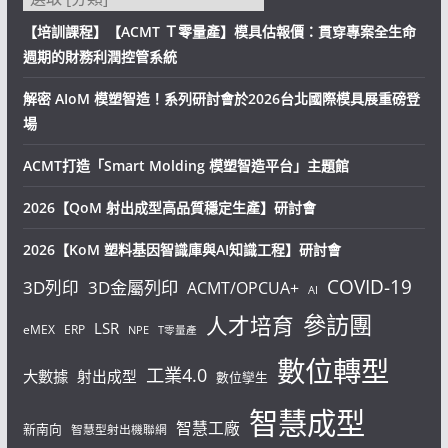
【培訓課程】【ACMT Ｔ零量產】模具估報價：貫穿專案全生命
週期的財務利潤控管系統
解密 AIoM 模塑智造！系列研討會於2026台北國際模具展重磅登
場
ACMT打造「Smart Molding 模塑智造平台」主題館
2026【QoM 射出成型高品質穩定生產】研討會
2026【KoM 塑料基因智識庫與AI知識工程】研討會
COVID-19
3D列印
3D金屬列印
ACMT/OPCUA+
AI
參訪團
人才培育
LSR
eMEX
ERP
NPE
T零量產
數位轉型
工業4.0
大數據
射出成型
數位孿生
智慧成型
智慧工廠
新南向
智慧型射出機聯網