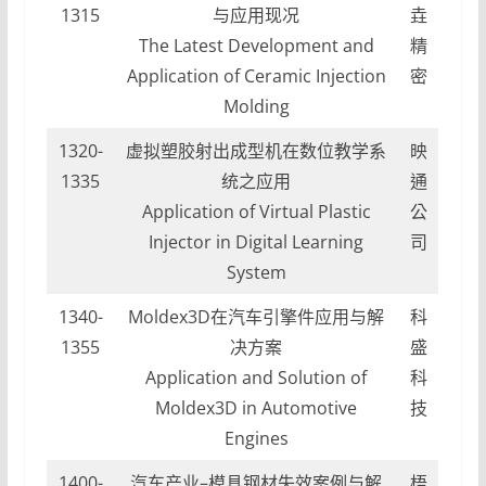
1315
与应用现况
垚
The Latest Development and
精
Application of Ceramic Injection
密
Molding
1320-
虚拟塑胶射出成型机在数位教学系
映
1335
统之应用
通
Application of Virtual Plastic
公
Injector in Digital Learning
司
System
1340-
Moldex3D在汽车引擎件应用与解
科
1355
决方案
盛
Application and Solution of
科
Moldex3D in Automotive
技
Engines
1400-
汽车产业–模具钢材失效案例与解
梧