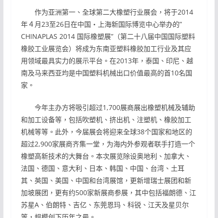
作为亚洲第一、全球第二大橡塑行业展会，将于2014
年４月23至26日在中国‧上海新国际博览中心举办的”
CHINAPLAS 2014 国际橡塑展”（第二十八届中国国际塑料
橡胶工业展览会）将成为东南亚塑料橡胶加工行业及其应
用领域最具实力的展示平台。在2013年，泰国、印尼、越
南及马来西亚均是中国塑料机械出口价值最高的首10名国
家。
今年主办方将吸引超过1,700展商展出橡塑机械及辅助
和加工设备等，包括吹塑机、挤出机、注塑机、橡胶加工
机械等等。此外，今届展会将迎来全球38个国家和地区的
超过2,900家展商齐集一堂，为海内外参观者联手打造一个
橡塑高新技术的大舞台。本次展览除设奥地利、加拿大、
法国、德国、意大利、日本、韩国、中国、台湾、土耳
其、英国、美国、中国和台湾展馆，更新增瑞士展团和新
加坡展团，更有约500家新展商参展，其中包括福朗德、江
苏星A、伯朗特、吉亿、东莞恩玛、科锐、江天及星贝尔
等，规模创下历年之最。