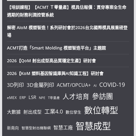
【培訓課程】【ACMT Ｔ零量產】模具估報價：貫穿專案全生命
週期的財務利潤控管系統
解密 AIoM 模塑智造！系列研討會於2026台北國際模具展重磅登
場
ACMT打造「Smart Molding 模塑智造平台」主題館
2026【QoM 射出成型高品質穩定生產】研討會
2026【KoM 塑料基因智識庫與AI知識工程】研討會
COVID-19
3D列印
3D金屬列印
ACMT/OPCUA+
AI
參訪團
人才培育
LSR
eMEX
ERP
NPE
T零量產
數位轉型
工業4.0
大數據
射出成型
數位孿生
智慧成型
智慧工廠
新南向
智慧型射出機聯網