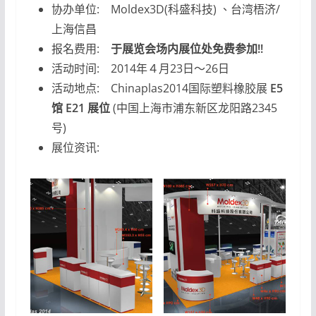
协办单位:
Moldex3D(科盛科技) 、台湾梧济/
上海信昌
报名费用:
于展览会场内展位处免费参加!!
活动时间:
2014年４月23日～26日
活动地点:
Chinaplas2014国际塑料橡胶展
E5
馆 E21 展位
(中国上海市浦东新区龙阳路2345
号)
展位资讯: