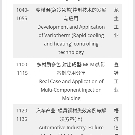
1040-
变模温(急冷急热)控制技术的发展
龙
1055
与应用
生
Development and Application
工
of Variotherm (Rapid cooling
业
and heating) controlling
technology
1100-
多材质多色 射出成型(MCM)实际
鑫
1115
案例应用分享
铨
Real Case and Application of
工
Multi-Component Injection
业
Molding
1120-
汽车产业–模具钢材失效案例与解
梧
1135
决方案(上)
济
Automotive Industry- Failure
信