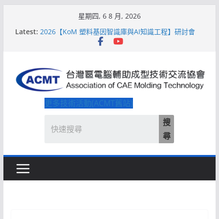
Skip
星期四, 6 8 月, 2026
to
2026【QoM 射出成型高品質穩定生產】研討會
Latest:
2026【KoM 塑料基因智識庫與AI知識工程】研討會
content
【培訓課程】【ACMT Ｔ零量產】模具估報價：貫穿
專案全生命週期的財務利潤控管系統
解密 AIoM 模塑智造！系列研討會於2026台北國際模
具展重磅登場
ACMT打造「Smart Molding 模塑智造平台」主題館
更多技術活動(ACMT舊站)
搜
尋