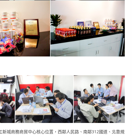
平江新城商務商貿中心核心位置，西鄰人民路、南鄰312國道、北靠規