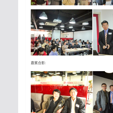
嘉賓合影: