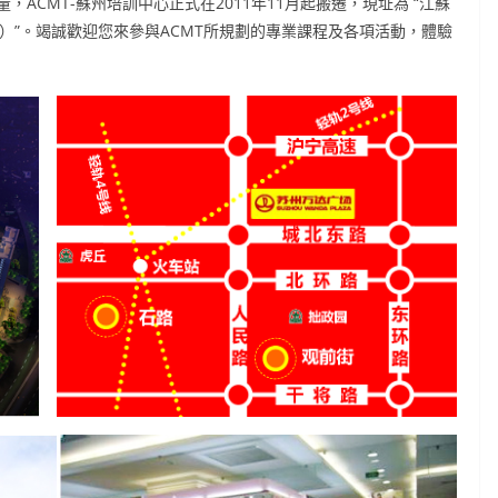
ACMT-蘇州培訓中心正式在2011年11月起搬遷，現址為 “江蘇
廣場）”。竭誠歡迎您來參與ACMT所規劃的專業課程及各項活動，體驗