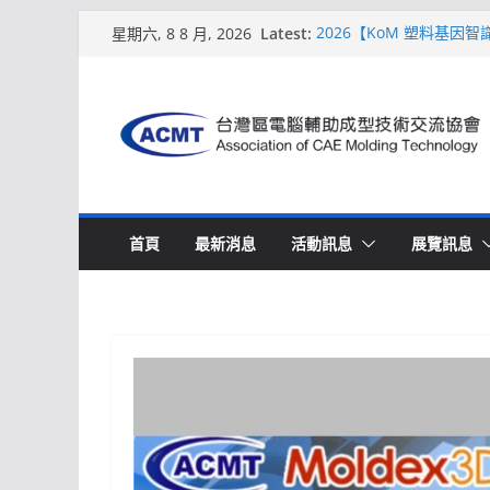
Skip
Latest:
2026【KoM 塑料基因
星期六, 8 8 月, 2026
to
【培訓課程】【ACMT 
週期的財務利潤控管系統
content
解密 AIoM 模塑智造！
場
ACMT打造「Smart Mo
2026【QoM 射出成型
首頁
最新消息
活動訊息
展覽訊息