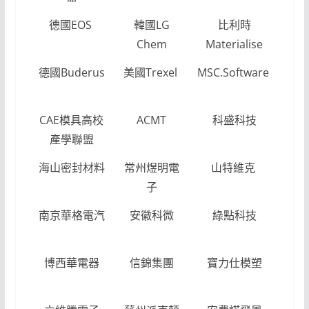
德國EOS
韓國LG
比利時
義
Chem
Materialise
Fri
德國Buderus
美國Trexel
MSC.Software
日
iS
CAE模具高校
ACMT
科盛科技
開
產學聯盟
海山密封材料
常州煜明電
山特維克
無
子
成
南京華格電汽
安徽科微
綠點科技
瑪
博西華電器
信錦集團
寶力仕模塑
富
電