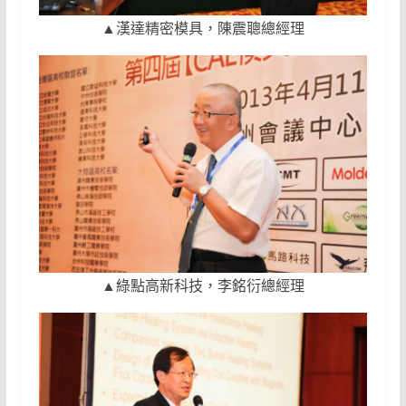
▲漢達精密模具，陳震聰總經理
▲綠點高新科技，李銘衍總經理