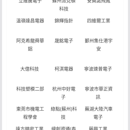
立維騰電子
蘇州派克頓
安費諾飛鳳
鄞
科技
榆
溫嶺達昌電器
錦輝指針
四維爾工業
貝
密
阿克希龍舜華
晟銘電子
鄞州集仕港宇
鄞
鋁
安
仕
安
大億科技
柯淇電器
寧波速普電子
漢
密
科技塑模二部
杭州中好電
寧波市華正資
莫
子
訊
接
東莞市機電工
綠點(蘇州)科
蕪湖大陸汽車
常
程學會
技
電子
運
達方精密工業
緯創資通(泰
藤興工業
維