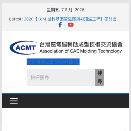
Skip
星期五, 7 8 月, 2026
to
Latest:
2026【QoM 射出成型高品質穩定生產】研討會
content
2026【KoM 塑料基因智識庫與AI知識工程】研討會
【培訓課程】【ACMT Ｔ零量產】模具估報價：貫穿
專案全生命週期的財務利潤控管系統
解密 AIoM 模塑智造！系列研討會於2026台北國際模
具展重磅登場
ACMT打造「Smart Molding 模塑智造平台」主題館
更多技術活動(ACMT舊站)
搜
尋