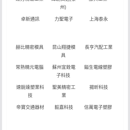
州)
卓新通訊
力聖電子
上海泰永
鴻
精
赫比精密模具
昆山翔捷模
長亨汽配工業
昆
具
勝
常熟精元電腦
蘇州宜銓電
鎰生電線塑膠
思
子科技
密
速銳達塑業科
聖美精密工
揚昕科技
維
技
業
電
帝寶交通器材
毅嘉科技
信萬電子塑膠
揚
泰
實