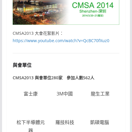
CMSA2013 大會花絮影片：
https://www.youtube.com/watch?v=QcBC70fXuz0
與會單位
CMSA2013 與會單位280家 參加人數562人
富士康
3M中國
龍生工業
赫
（
州
松下半導體元
羅技科技
凱碩電腦
保
器
科