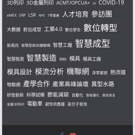
COVID-19
3D列印
3D金屬列印
ACMT/OPCUA+
AI
參訪團
人才培育
LSR
eMEX
ERP
NPE
T零量產
數位轉型
工業4.0
大數據
射出成型
數位孿生
智慧成型
智慧工廠
新南向
智慧型射出機聯網
智慧製造
模具
模具工廠
智慧檢測
材料
機聯網
模流分析
模具設計
熱流道
淨零碳排
產學合作
產業高峰論壇
異型水路
物聯網
節能減碳
科學試模
研發創新
自動化
製程優化
資訊安全
電動車
韌性供應鏈
高分子發泡
金屬3D列印