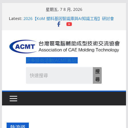
Skip
星期五, 7 8 月, 2026
to
Latest:
2026【KoM 塑料基因智識庫與AI知識工程】研討會
content
【培訓課程】【ACMT Ｔ零量產】模具估報價：貫穿
專案全生命週期的財務利潤控管系統
解密 AIoM 模塑智造！系列研討會於2026台北國際模
具展重磅登場
ACMT打造「Smart Molding 模塑智造平台」主題館
2026【QoM 射出成型高品質穩定生產】研討會
更多技術活動(ACMT舊站)
搜
尋
熱流道