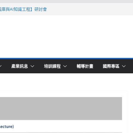
智識庫與AI知識工程】研討會
Ｔ零量產】模具估報價：貫穿專案全生命
系列研討會於2026台北國際模具展重磅登
lding 模塑智造平台」主題館
高品質穩定生產】研討會
產業訊息
培訓課程
輔導計畫
國際專區