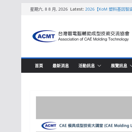
Skip
Latest:
2026【KoM 塑料基因
星期六, 8 8 月, 2026
to
【培訓課程】【ACMT 
週期的財務利潤控管系統
content
解密 AIoM 模塑智造！
場
ACMT打造「Smart Mo
2026【QoM 射出成型
首頁
最新消息
活動訊息
展覽訊息