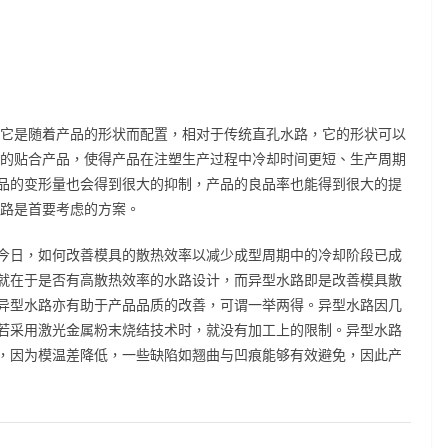
它是随着产品的形状而配置，相对于传统直孔水路，它的形状可以
匀的贴合产品，使得产品在注塑生产过程中冷却时间更短、生产周期
品的变形量也会得到很大的抑制，产品的良品率也能得到很大的提
水路是首要考虑的方案。
日，如何改善模具的散热效率以减少成型周期中的冷却阶段已成
就在于是否有高散热效率的水路设计，而异型水路即是改善模具散
异型水路亦有助于产品品质的改善，可谓一举两得。异型水路因几
若采用激光金属粉末烧结技术时，就没有加工上的限制。异型水路
，因为模温差降低，一些缺陷如翘曲与凹痕能够有效避免，因此产