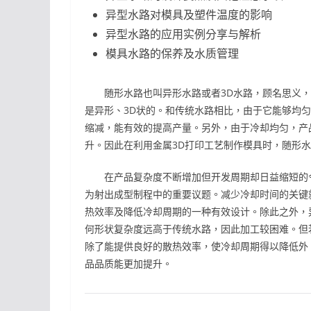
异型水路对模具及塑件温度的影响
异型水路的应用实例分享与解析
模具水路的保养及水质管理
随形水路也叫异形水路或者3D水路，顾名思义，
是异形、3D状的。和传统水路相比，由于它能够均
缩减，能有效的提高产量。另外，由于冷却均匀，产
升。因此在利用金属3D打印工艺制作模具时，随形
在产品复杂度不断增加但开发周期却日益缩短的今
为射出成型制程中的重要议题。减少冷却时间的关键
热效率及降低冷却周期的一种有效设计。除此之外，
何形状复杂度远高于传统水路，因此加工较困难。但
除了能提供良好的散热效率，使冷却周期得以降低外
品品质能更加提升。